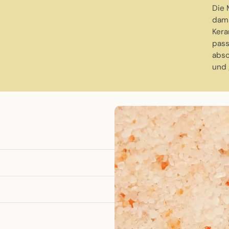
Die 
damp
Kera
pass
absc
und 