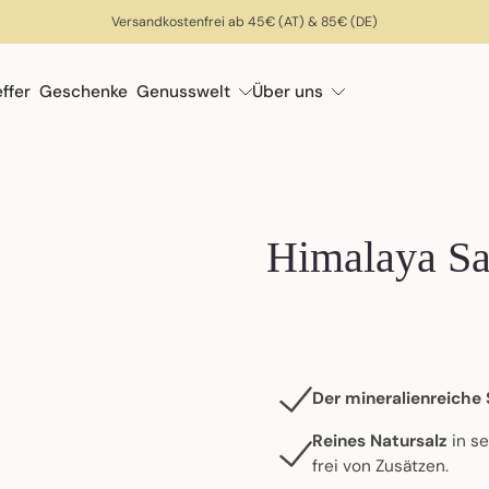
Versandkostenfrei ab 45€ (AT) & 85€ (DE)
effer
Geschenke
Genusswelt
Über uns
Himalaya Sa
Der mineralienreiche
Reines Natursalz
in s
frei von Zusätzen.