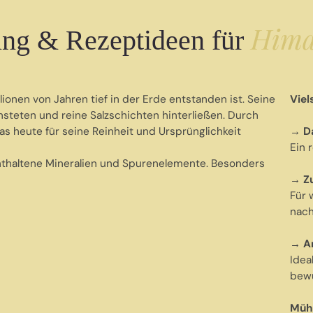
Hima
ng & Rezeptideen für
llionen von Jahren tief in der Erde entstanden ist. Seine
Viel
nsteten und reine Salzschichten hinterließen. Durch
 das heute für seine Reinheit und Ursprünglichkeit
→ Da
Ein r
 enthaltene Mineralien und Spurenelemente. Besonders
→ Z
Für 
nach
→ A
Idea
bewu
Müh