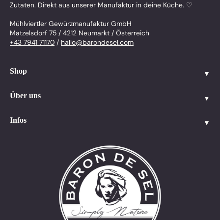
Zutaten. Direkt aus unserer Manufaktur in deine Küche. ♡
Mühlviertler Gewürzmanufaktur GmbH
Matzelsdorf 75 / 4212 Neumarkt / Österreich
+43 7941 71170
/
hallo@barondesel.com
Shop
▼
Alle Produkte
Gewürze
Über uns
▼
Salz
Führungen
Pfeffer
Kochkurse
Infos
▼
Geschenke
Blog
Bestseller
Suche
Standorte
Versand
Manufaktur
Impressum
Team
Widerruf
Qualität
Zertifikate
Partner
B2B
FAQ
Kontakt