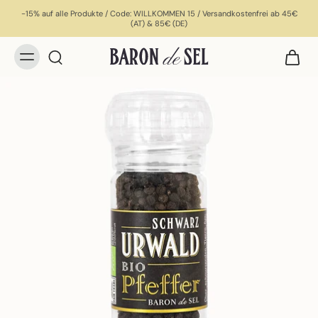
-15% auf alle Produkte / Code: WILLKOMMEN 15 / Versandkostenfrei ab 45€
(AT) & 85€ (DE)