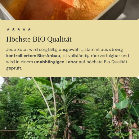
★ ★ ★ ★ ★
Höchste BIO Qualität
Jede Zutat wird sorgfältig ausgewählt, stammt aus
streng
kontrolliertem Bio-Anbau
, ist vollständig rückverfolgbar und
wird in einem
unabhängigen Labor
auf höchste Bio‑Qualität
geprüft.